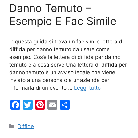
k
Danno Temuto –
Esempio E Fac Simile
In questa guida si trova un fac simile lettera di
diffida per danno temuto da usare come
esempio. Cos’è la lettera di diffida per danno
temuto e a cosa serve Una lettera di diffida per
danno temuto è un avviso legale che viene
inviato a una persona o a un’azienda per
informarla di un evento …
Leggi tutto
F
T
Pi
E
C
a
w
nt
m
o
c
itt
er
ai
n
Categorie
Diffide
e
er
e
l
di