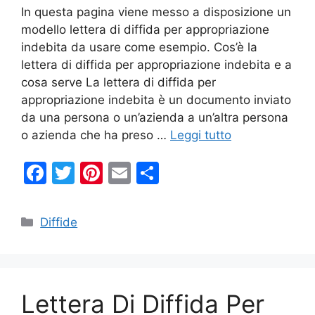
In questa pagina viene messo a disposizione un
modello lettera di diffida per appropriazione
indebita da usare come esempio. Cos’è la
lettera di diffida per appropriazione indebita e a
cosa serve La lettera di diffida per
appropriazione indebita è un documento inviato
da una persona o un’azienda a un’altra persona
o azienda che ha preso …
Leggi tutto
F
T
Pi
E
C
a
w
nt
m
o
c
itt
er
ai
n
Categorie
Diffide
e
er
e
l
di
b
st
vi
o
di
Lettera Di Diffida Per
o