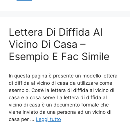
e
er
e
l
di
b
st
vi
o
di
Lettera Di Diffida Al
o
k
Vicino Di Casa –
Esempio E Fac Simile
In questa pagina è presente un modello lettera
di diffida al vicino di casa da utilizzare come
esempio. Cos’è la lettera di diffida al vicino di
casa e a cosa serve La lettera di diffida al
vicino di casa è un documento formale che
viene inviato da una persona ad un vicino di
casa per …
Leggi tutto