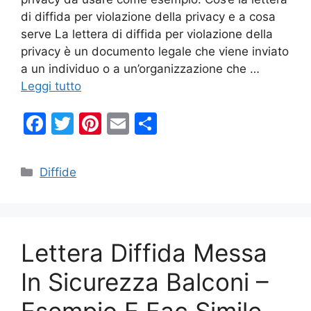
di diffida per violazione della privacy e a cosa
serve La lettera di diffida per violazione della
privacy è un documento legale che viene inviato
a un individuo o a un’organizzazione che …
Leggi tutto
F
T
Pi
E
C
a
w
nt
m
o
c
itt
er
ai
n
Categorie
Diffide
e
er
e
l
di
b
st
vi
o
di
Lettera Diffida Messa
o
k
In Sicurezza Balconi –