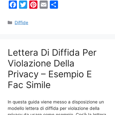
F
T
Pi
E
C
a
w
nt
m
o
c
itt
er
ai
n
Categorie
Diffide
e
er
e
l
di
b
st
vi
o
di
Lettera Di Diffida Per
o
k
Violazione Della
Privacy – Esempio E
Fac Simile
In questa guida viene messo a disposizione un
modello lettera di diffida per violazione della
privacy da usare come esempio. Cos’è la lettera