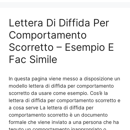
b
st
vi
o
di
Lettera Di Diffida Per
o
k
Comportamento
Scorretto – Esempio E
Fac Simile
In questa pagina viene messo a disposizione un
modello lettera di diffida per comportamento
scorretto da usare come esempio. Cos’è la
lettera di diffida per comportamento scorretto e
a cosa serve La lettera di diffida per
comportamento scorretto è un documento
formale che viene inviato a una persona che ha
tenuto un comportamento inappropriato o …