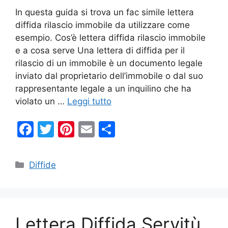
In questa guida si trova un fac simile lettera
diffida rilascio immobile da utilizzare come
esempio. Cos’è lettera diffida rilascio immobile
e a cosa serve Una lettera di diffida per il
rilascio di un immobile è un documento legale
inviato dal proprietario dell’immobile o dal suo
rappresentante legale a un inquilino che ha
violato un …
Leggi tutto
F
T
Pi
E
C
a
w
nt
m
o
c
itt
er
ai
n
Categorie
Diffide
e
er
e
l
di
b
st
vi
o
di
Lettera Diffida Servitù
o