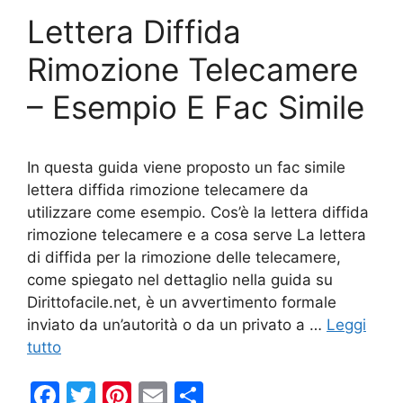
o
di
Lettera Diffida
o
k
Rimozione Telecamere
– Esempio E Fac Simile
In questa guida viene proposto un fac simile
lettera diffida rimozione telecamere da
utilizzare come esempio. Cos’è la lettera diffida
rimozione telecamere e a cosa serve La lettera
di diffida per la rimozione delle telecamere,
come spiegato nel dettaglio nella guida su
Dirittofacile.net, è un avvertimento formale
inviato da un’autorità o da un privato a …
Leggi
tutto
F
T
Pi
E
C