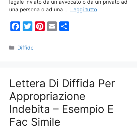
legale inviato da un avvocato o da un privato ad
una persona o ad una …
Leggi tutto
F
T
Pi
E
C
a
w
nt
m
o
c
itt
er
ai
n
Categorie
Diffide
e
er
e
l
di
b
st
vi
o
di
Lettera Di Diffida Per
o
k
Appropriazione
Indebita – Esempio E
Fac Simile