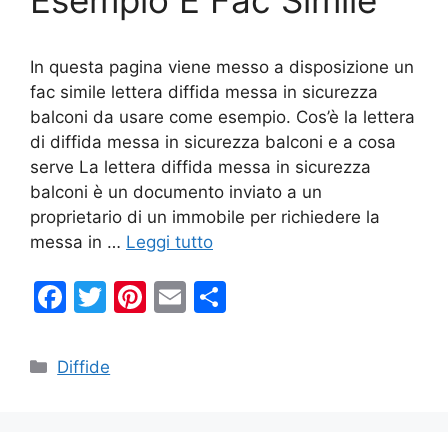
Esempio E Fac Simile
In questa pagina viene messo a disposizione un
fac simile lettera diffida messa in sicurezza
balconi da usare come esempio. Cos’è la lettera
di diffida messa in sicurezza balconi e a cosa
serve La lettera diffida messa in sicurezza
balconi è un documento inviato a un
proprietario di un immobile per richiedere la
messa in …
Leggi tutto
F
T
Pi
E
C
a
w
nt
m
o
c
itt
er
ai
n
Categorie
Diffide
e
er
e
l
di
b
st
vi