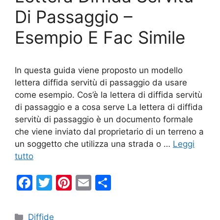
k
Di Passaggio –
Esempio E Fac Simile
In questa guida viene proposto un modello
lettera diffida servitù di passaggio da usare
come esempio. Cos’è la lettera di diffida servitù
di passaggio e a cosa serve La lettera di diffida
servitù di passaggio è un documento formale
che viene inviato dal proprietario di un terreno a
un soggetto che utilizza una strada o …
Leggi
tutto
F
T
Pi
E
C
a
w
nt
m
o
c
itt
er
ai
n
Categorie
Diffide