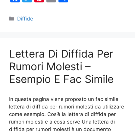
a
w
nt
m
o
c
itt
er
ai
n
Categorie
Diffide
e
er
e
l
di
b
st
vi
o
di
Lettera Di Diffida Per
o
k
Rumori Molesti –
Esempio E Fac Simile
In questa pagina viene proposto un fac simile
lettera di diffida per rumori molesti da utilizzare
come esempio. Cos’è la lettera di diffida per
rumori molesti e a cosa serve Una lettera di
diffida per rumori molesti è un documento