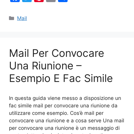
a
w
nt
m
o
c
itt
er
ai
n
Categorie
Mail
e
er
e
l
di
b
st
vi
o
di
Mail Per Convocare
o
k
Una Riunione –
Esempio E Fac Simile
In questa guida viene messo a disposizione un
fac simile mail per convocare una riunione da
utilizzare come esempio. Cos’è mail per
convocare una riunione e a cosa serve Una mail
per convocare una riunione è un messaggio di