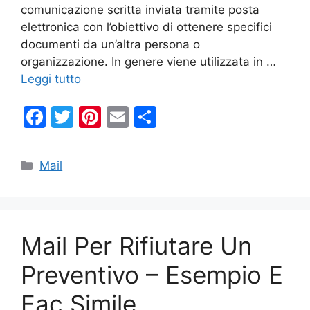
comunicazione scritta inviata tramite posta
elettronica con l’obiettivo di ottenere specifici
documenti da un’altra persona o
organizzazione. In genere viene utilizzata in …
Leggi tutto
F
T
Pi
E
C
a
w
nt
m
o
c
itt
er
ai
n
Categorie
Mail
e
er
e
l
di
b
st
vi
o
di
Mail Per Rifiutare Un
o
k
Preventivo – Esempio E
Fac Simile