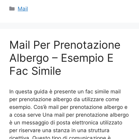
c
itt
er
ai
n
Categorie
Mail
e
er
e
l
di
b
st
vi
o
di
Mail Per Prenotazione
o
k
Albergo – Esempio E
Fac Simile
In questa guida è presente un fac simile mail
per prenotazione albergo da utilizzare come
esempio. Cos’è mail per prenotazione albergo e
a cosa serve Una mail per prenotazione albergo
è un messaggio di posta elettronica utilizzato
per riservare una stanza in una struttura
ricettiva. Questo tipo di comunicazione è