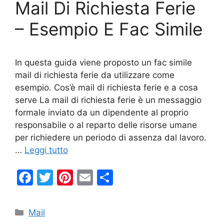
Mail Di Richiesta Ferie
o
k
– Esempio E Fac Simile
In questa guida viene proposto un fac simile
mail di richiesta ferie da utilizzare come
esempio. Cos’è mail di richiesta ferie e a cosa
serve La mail di richiesta ferie è un messaggio
formale inviato da un dipendente al proprio
responsabile o al reparto delle risorse umane
per richiedere un periodo di assenza dal lavoro.
…
Leggi tutto
F
T
Pi
E
C
a
w
nt
m
o
c
itt
er
ai
n
Categorie
Mail