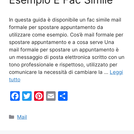
In questa guida è disponibile un fac simile mail
formale per spostare appuntamento da
utilizzare come esempio. Cos’è mail formale per
spostare appuntamento e a cosa serve Una
mail formale per spostare un appuntamento è
un messaggio di posta elettronica scritto con un
tono professionale e rispettoso, utilizzato per
comunicare la necessità di cambiare la …
Leggi
tutto
F
T
Pi
E
C
a
w
nt
m
o
c
itt
er
ai
n
Categorie
Mail
e
er
e
l
di