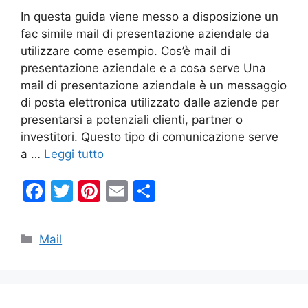
In questa guida viene messo a disposizione un
fac simile mail di presentazione aziendale da
utilizzare come esempio. Cos’è mail di
presentazione aziendale e a cosa serve Una
mail di presentazione aziendale è un messaggio
di posta elettronica utilizzato dalle aziende per
presentarsi a potenziali clienti, partner o
investitori. Questo tipo di comunicazione serve
a …
Leggi tutto
F
T
Pi
E
C
a
w
nt
m
o
c
itt
er
ai
n
Categorie
Mail
e
er
e
l
di
b
st
vi
o
di