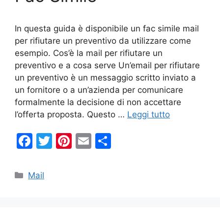
In questa guida è disponibile un fac simile mail
per rifiutare un preventivo da utilizzare come
esempio. Cos’è la mail per rifiutare un
preventivo e a cosa serve Un’email per rifiutare
un preventivo è un messaggio scritto inviato a
un fornitore o a un’azienda per comunicare
formalmente la decisione di non accettare
l’offerta proposta. Questo …
Leggi tutto
F
T
Pi
E
C
a
w
nt
m
o
c
itt
er
ai
n
Categorie
Mail
e
er
e
l
di
b
st
vi
o
di