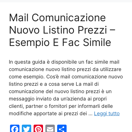
b
st
vi
o
di
Mail Comunicazione
o
k
Nuovo Listino Prezzi –
Esempio E Fac Simile
In questa guida è disponibile un fac simile mail
comunicazione nuovo listino prezzi da utilizzare
come esempio. Cos’è mail comunicazione nuovo
listino prezzi e a cosa serve La mail di
comunicazione del nuovo listino prezzi è un
messaggio inviato da un’azienda ai propri
clienti, partner o fornitori per informarli delle
modifiche apportate ai prezzi dei …
Leggi tutto
F
T
Pi
E
C