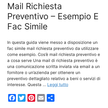
Mail Richiesta
o
k
Preventivo – Esempio E
Fac Simile
In questa guida viene messo a disposizione un
fac simile mail richiesta preventivo da utilizzare
come esempio. Cos’è mail richiesta preventivo e
a cosa serve Una mail di richiesta preventivo è
una comunicazione scritta inviata via email a un
fornitore o un’azienda per ottenere un
preventivo dettagliato relativo a beni o servizi di
interesse. Questa …
Leggi tutto
F
T
Pi
E
C
a
w
nt
m
o