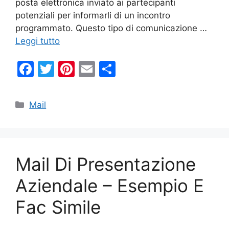
posta elettronica inviato ai partecipanti
potenziali per informarli di un incontro
programmato. Questo tipo di comunicazione …
Leggi tutto
F
T
Pi
E
C
a
w
nt
m
o
c
itt
er
ai
n
Categorie
Mail
e
er
e
l
di
b
st
vi
o
di
Mail Di Presentazione
o
k
Aziendale – Esempio E
Fac Simile