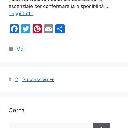
essenziale per confermare la disponibilità …
Leggi tutto
F
T
Pi
E
C
a
w
nt
m
o
c
itt
er
ai
n
Categorie
Mail
e
er
e
l
di
b
st
vi
o
di
Pagina
Pagina
1
2
Successivo
→
o
k
Cerca
Ricerca