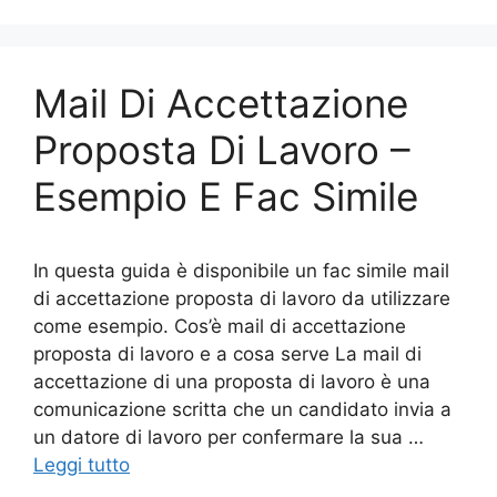
e
er
e
l
di
b
st
vi
o
di
Mail Di Accettazione
o
k
Proposta Di Lavoro –
Esempio E Fac Simile
In questa guida è disponibile un fac simile mail
di accettazione proposta di lavoro da utilizzare
come esempio. Cos’è mail di accettazione
proposta di lavoro e a cosa serve La mail di
accettazione di una proposta di lavoro è una
comunicazione scritta che un candidato invia a
un datore di lavoro per confermare la sua …
Leggi tutto