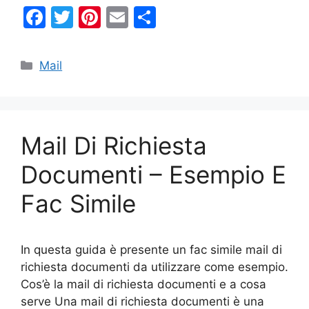
F
T
Pi
E
C
a
w
nt
m
o
c
itt
er
ai
n
Categorie
Mail
e
er
e
l
di
b
st
vi
o
di
Mail Di Richiesta
o
k
Documenti – Esempio E
Fac Simile
In questa guida è presente un fac simile mail di
richiesta documenti da utilizzare come esempio.
Cos’è la mail di richiesta documenti e a cosa
serve Una mail di richiesta documenti è una