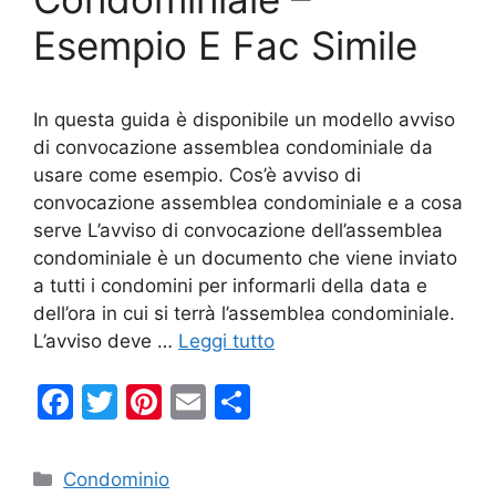
Esempio E Fac Simile
In questa guida è disponibile un modello avviso
di convocazione assemblea condominiale da
usare come esempio. Cos’è avviso di
convocazione assemblea condominiale e a cosa
serve L’avviso di convocazione dell’assemblea
condominiale è un documento che viene inviato
a tutti i condomini per informarli della data e
dell’ora in cui si terrà l’assemblea condominiale.
L’avviso deve …
Leggi tutto
F
T
Pi
E
C
a
w
nt
m
o
c
itt
er
ai
n
Categorie
Condominio