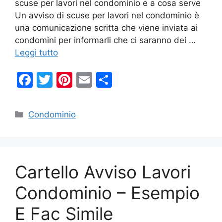
scuse per lavori nel condominio e a cosa serve
Un avviso di scuse per lavori nel condominio è
una comunicazione scritta che viene inviata ai
condomini per informarli che ci saranno dei …
Leggi tutto
F
T
Pi
E
C
a
w
nt
m
o
c
itt
er
ai
n
Categorie
Condominio
e
er
e
l
di
b
st
vi
o
di
Cartello Avviso Lavori
o
k
Condominio – Esempio
E Fac Simile