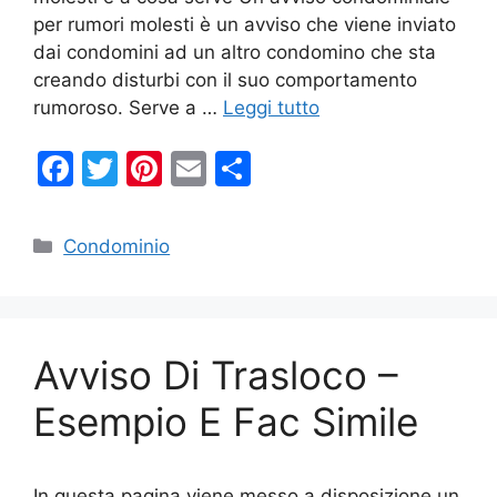
per rumori molesti è un avviso che viene inviato
dai condomini ad un altro condomino che sta
creando disturbi con il suo comportamento
rumoroso. Serve a …
Leggi tutto
F
T
Pi
E
C
a
w
nt
m
o
c
itt
er
ai
n
Categorie
Condominio
e
er
e
l
di
b
st
vi
o
di
Avviso Di Trasloco –
o
k
Esempio E Fac Simile
In questa pagina viene messo a disposizione un