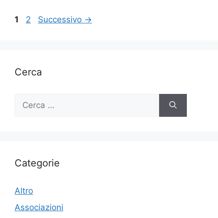
o
di
Pagina
Pagina
1
2
Successivo
→
o
k
Cerca
Ricerca
per:
Categorie
Altro
Associazioni