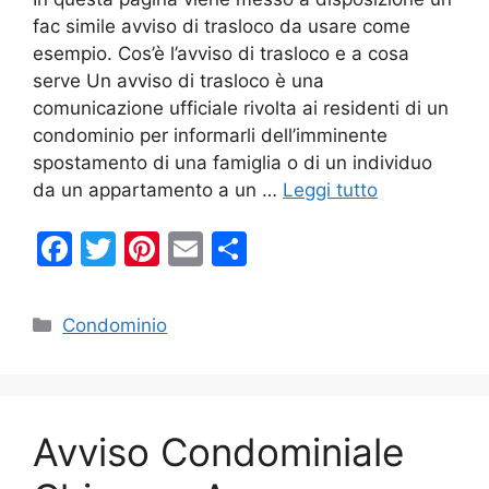
fac simile avviso di trasloco da usare come
esempio. Cos’è l’avviso di trasloco e a cosa
serve Un avviso di trasloco è una
comunicazione ufficiale rivolta ai residenti di un
condominio per informarli dell’imminente
spostamento di una famiglia o di un individuo
da un appartamento a un …
Leggi tutto
F
T
Pi
E
C
a
w
nt
m
o
c
itt
er
ai
n
Categorie
Condominio
e
er
e
l
di
b
st
vi
o
di
Avviso Condominiale
o