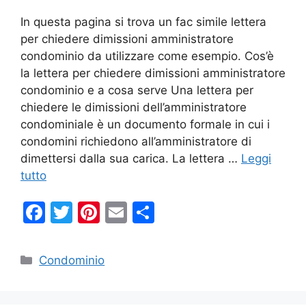
In questa pagina si trova un fac simile lettera
per chiedere dimissioni amministratore
condominio da utilizzare come esempio. Cos’è
la lettera per chiedere dimissioni amministratore
condominio e a cosa serve Una lettera per
chiedere le dimissioni dell’amministratore
condominiale è un documento formale in cui i
condomini richiedono all’amministratore di
dimettersi dalla sua carica. La lettera …
Leggi
tutto
F
T
Pi
E
C
a
w
nt
m
o
c
itt
er
ai
n
Categorie
Condominio
e
er
e
l
di
b
st
vi