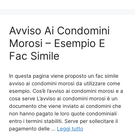
e
er
e
l
di
b
st
vi
o
di
Avviso Ai Condomini
o
k
Morosi – Esempio E
Fac Simile
In questa pagina viene proposto un fac simile
avviso ai condomini morosi da utilizzare come
esempio. Cos’è l’avviso ai condomini morosi e a
cosa serve L’avviso ai condomini morosi è un
documento che viene inviato ai condomini che
non hanno pagato le loro quote condominiali
entro i termini stabiliti. Serve per sollecitare il
pagamento delle …
Leggi tutto