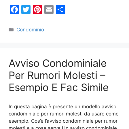
F
T
Pi
E
C
a
w
nt
m
o
c
itt
er
ai
n
Categorie
Condominio
e
er
e
l
di
b
st
vi
o
di
Avviso Condominiale
o
k
Per Rumori Molesti –
Esempio E Fac Simile
In questa pagina è presente un modello avviso
condominiale per rumori molesti da usare come
esempio. Cos’è l’avviso condominiale per rumori
molesti e a cosa serve Un avviso condominiale