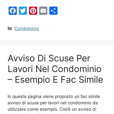
F
T
Pi
E
C
a
w
nt
m
o
c
itt
er
ai
n
Categorie
Condominio
e
er
e
l
di
b
st
vi
o
di
Avviso Di Scuse Per
o
k
Lavori Nel Condominio
– Esempio E Fac Simile
In questa pagina viene proposto un fac simile
avviso di scuse per lavori nel condominio da
utilizzare come esempio. Cos’è un avviso di