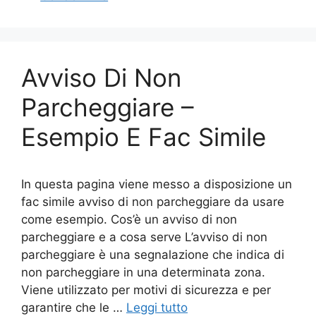
e
er
e
l
di
b
st
vi
o
di
Avviso Di Non
o
k
Parcheggiare –
Esempio E Fac Simile
In questa pagina viene messo a disposizione un
fac simile avviso di non parcheggiare da usare
come esempio. Cos’è un avviso di non
parcheggiare e a cosa serve L’avviso di non
parcheggiare è una segnalazione che indica di
non parcheggiare in una determinata zona.
Viene utilizzato per motivi di sicurezza e per
garantire che le …
Leggi tutto