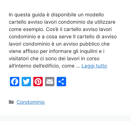
In questa guida è disponibile un modello
cartello avviso lavori condominio da utilizzare
come esempio. Cos’è il cartello avviso lavori
condominio e a cosa serve Il cartello di avviso
lavori condominio è un avviso pubblico che
viene affisso per informare gli inquilini e i
visitatori che ci sono dei lavori in corso
all’interno dell’edificio, come …
Leggi tutto
F
T
Pi
E
C
a
w
nt
m
o
c
itt
er
ai
n
Categorie
Condominio
e
er
e
l
di
b
st
vi
o
di