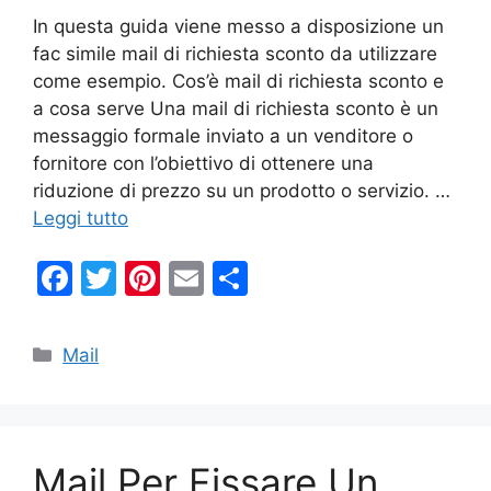
In questa guida viene messo a disposizione un
fac simile mail di richiesta sconto da utilizzare
come esempio. Cos’è mail di richiesta sconto e
a cosa serve Una mail di richiesta sconto è un
messaggio formale inviato a un venditore o
fornitore con l’obiettivo di ottenere una
riduzione di prezzo su un prodotto o servizio. …
Leggi tutto
F
T
Pi
E
C
a
w
nt
m
o
c
itt
er
ai
n
Categorie
Mail
e
er
e
l
di
b
st
vi
o
di
Mail Per Fissare Un
o