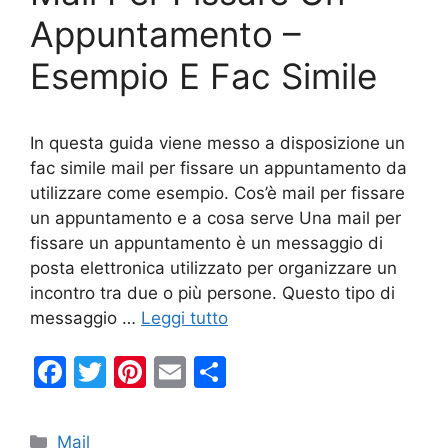
k
Appuntamento –
Esempio E Fac Simile
In questa guida viene messo a disposizione un
fac simile mail per fissare un appuntamento da
utilizzare come esempio. Cos’è mail per fissare
un appuntamento e a cosa serve Una mail per
fissare un appuntamento è un messaggio di
posta elettronica utilizzato per organizzare un
incontro tra due o più persone. Questo tipo di
messaggio …
Leggi tutto
F
T
Pi
E
C
a
w
nt
m
o
c
itt
er
ai
n
Categorie
Mail