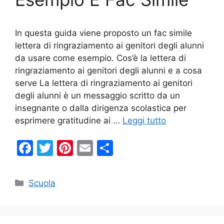
In questa guida viene proposto un fac simile
lettera di ringraziamento ai genitori degli alunni
da usare come esempio. Cos’è la lettera di
ringraziamento ai genitori degli alunni e a cosa
serve La lettera di ringraziamento ai genitori
degli alunni è un messaggio scritto da un
insegnante o dalla dirigenza scolastica per
esprimere gratitudine ai …
Leggi tutto
F
T
Pi
E
C
a
w
nt
m
o
c
itt
er
ai
n
Categorie
Scuola
e
er
e
l
di
b
st
vi