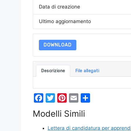
Data di creazione
Ultimo aggiornamento
DOWNLOAD
Descrizione
File allegati
F
T
Pi
E
C
a
w
nt
m
o
Modelli Simili
c
itt
er
ai
n
e
er
e
l
di
Lettera di candidatura per apprend