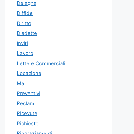
Deleghe
Diffide
Diritto
Disdette
Inviti
Lavoro
Lettere Commerciali
Locazione
Mail
Preventivi
Reclami
Ricevute
Richieste
Ringraziamenti