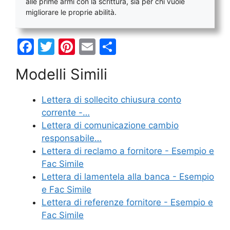
alle prime armi con la scrittura, sia per chi vuole
migliorare le proprie abilità.
F
T
Pi
E
C
a
w
nt
m
o
Modelli Simili
c
itt
er
ai
n
e
er
e
l
di
Lettera di sollecito chiusura conto
b
st
vi
corrente -…
o
di
Lettera di comunicazione cambio
responsabile…
o
Lettera di reclamo a fornitore - Esempio e
k
Fac Simile
Lettera di lamentela alla banca - Esempio
e Fac Simile
Lettera di referenze fornitore - Esempio e
Fac Simile