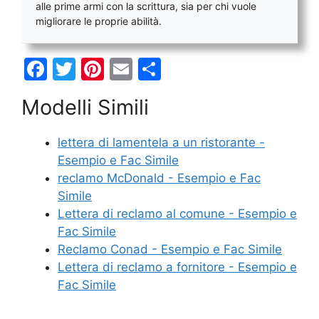
alle prime armi con la scrittura, sia per chi vuole
migliorare le proprie abilità.
F
T
Pi
E
C
a
w
nt
m
o
Modelli Simili
c
itt
er
ai
n
e
er
e
l
di
lettera di lamentela a un ristorante -
b
st
vi
Esempio e Fac Simile
o
di
reclamo McDonald - Esempio e Fac
Simile
o
Lettera di reclamo al comune - Esempio e
k
Fac Simile
Reclamo Conad - Esempio e Fac Simile
Lettera di reclamo a fornitore - Esempio e
Fac Simile