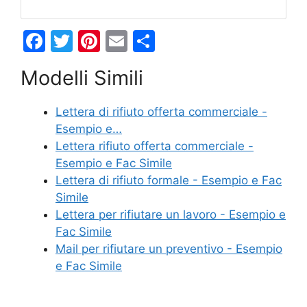
F
T
Pi
E
C
a
w
nt
m
o
Modelli Simili
c
itt
er
ai
n
e
er
e
l
di
Lettera di rifiuto offerta commerciale -
b
st
vi
Esempio e…
o
di
Lettera rifiuto offerta commerciale -
Esempio e Fac Simile
o
Lettera di rifiuto formale - Esempio e Fac
k
Simile
Lettera per rifiutare un lavoro - Esempio e
Fac Simile
Mail per rifiutare un preventivo - Esempio
e Fac Simile