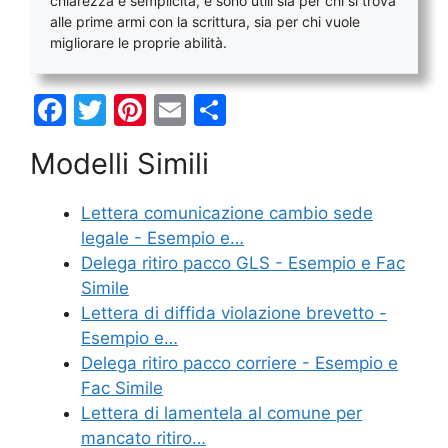
chiarezza e semplicità, e sono utili sia per chi si trova
alle prime armi con la scrittura, sia per chi vuole
migliorare le proprie abilità.
F
T
Pi
E
C
a
w
nt
m
o
Modelli Simili
c
itt
er
ai
n
e
er
e
l
di
Lettera comunicazione cambio sede
b
st
vi
legale - Esempio e…
o
di
Delega ritiro pacco GLS - Esempio e Fac
Simile
o
Lettera di diffida violazione brevetto -
k
Esempio e…
Delega ritiro pacco corriere - Esempio e
Fac Simile
Lettera di lamentela al comune per
mancato ritiro…