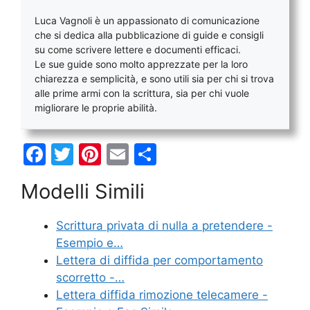
Luca Vagnoli è un appassionato di comunicazione
che si dedica alla pubblicazione di guide e consigli
su come scrivere lettere e documenti efficaci.
Le sue guide sono molto apprezzate per la loro
chiarezza e semplicità, e sono utili sia per chi si trova
alle prime armi con la scrittura, sia per chi vuole
migliorare le proprie abilità.
F
T
Pi
E
C
a
w
nt
m
o
Modelli Simili
c
itt
er
ai
n
e
er
e
l
di
Scrittura privata di nulla a pretendere -
b
st
vi
Esempio e…
o
di
Lettera di diffida per comportamento
scorretto -…
o
Lettera diffida rimozione telecamere -
k