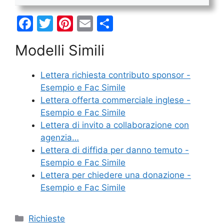
F
T
Pi
E
C
a
w
nt
m
o
Modelli Simili
c
itt
er
ai
n
e
er
e
l
di
Lettera richiesta contributo sponsor -
b
st
vi
Esempio e Fac Simile
o
di
Lettera offerta commerciale inglese -
Esempio e Fac Simile
o
Lettera di invito a collaborazione con
k
agenzia…
Lettera di diffida per danno temuto -
Esempio e Fac Simile
Lettera per chiedere una donazione -
Esempio e Fac Simile
Categorie
Richieste