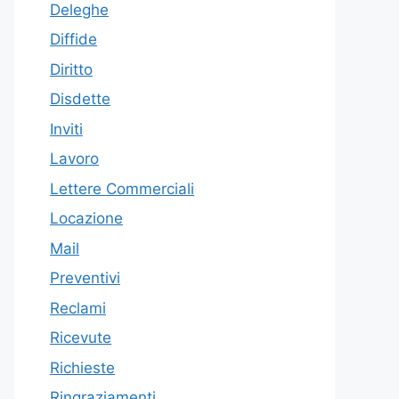
Deleghe
Diffide
Diritto
Disdette
Inviti
Lavoro
Lettere Commerciali
Locazione
Mail
Preventivi
Reclami
Ricevute
Richieste
Ringraziamenti