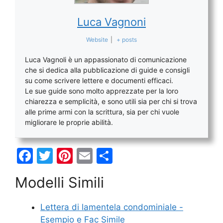
Luca Vagnoni
Website
|
+ posts
Luca Vagnoli è un appassionato di comunicazione
che si dedica alla pubblicazione di guide e consigli
su come scrivere lettere e documenti efficaci.
Le sue guide sono molto apprezzate per la loro
chiarezza e semplicità, e sono utili sia per chi si trova
alle prime armi con la scrittura, sia per chi vuole
migliorare le proprie abilità.
F
T
Pi
E
C
a
w
nt
m
o
Modelli Simili
c
itt
er
ai
n
e
er
e
l
di
Lettera di lamentela condominiale -
b
st
vi
Esempio e Fac Simile