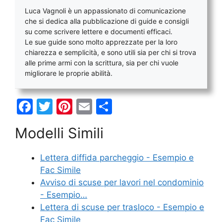
Luca Vagnoli è un appassionato di comunicazione
che si dedica alla pubblicazione di guide e consigli
su come scrivere lettere e documenti efficaci.
Le sue guide sono molto apprezzate per la loro
chiarezza e semplicità, e sono utili sia per chi si trova
alle prime armi con la scrittura, sia per chi vuole
migliorare le proprie abilità.
F
T
Pi
E
C
a
w
nt
m
o
Modelli Simili
c
itt
er
ai
n
e
er
e
l
di
Lettera diffida parcheggio - Esempio e
b
st
vi
Fac Simile
o
di
Avviso di scuse per lavori nel condominio
- Esempio…
o
Lettera di scuse per trasloco - Esempio e
k
Fac Simile