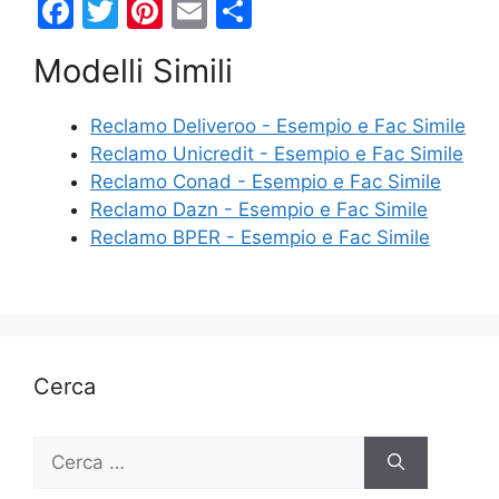
F
T
Pi
E
C
a
w
nt
m
o
Modelli Simili
c
itt
er
ai
n
e
er
e
l
di
Reclamo Deliveroo - Esempio e Fac Simile
b
st
vi
Reclamo Unicredit - Esempio e Fac Simile
o
di
Reclamo Conad - Esempio e Fac Simile
Reclamo Dazn - Esempio e Fac Simile
o
Reclamo BPER - Esempio e Fac Simile
k
Cerca
Ricerca
per: