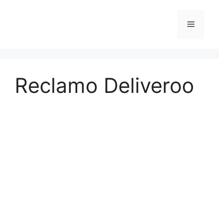
Vai
al
Menu
contenuto
Reclamo Deliveroo