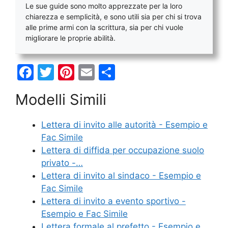
Le sue guide sono molto apprezzate per la loro
chiarezza e semplicità, e sono utili sia per chi si trova
alle prime armi con la scrittura, sia per chi vuole
migliorare le proprie abilità.
F
T
Pi
E
C
a
w
nt
m
o
Modelli Simili
c
itt
er
ai
n
e
er
e
l
di
Lettera di invito alle autorità - Esempio e
b
st
vi
Fac Simile
o
di
Lettera di diffida per occupazione suolo
privato -…
o
Lettera di invito al sindaco - Esempio e
k
Fac Simile
Lettera di invito a evento sportivo -
Esempio e Fac Simile
Lettera formale al prefetto - Esempio e