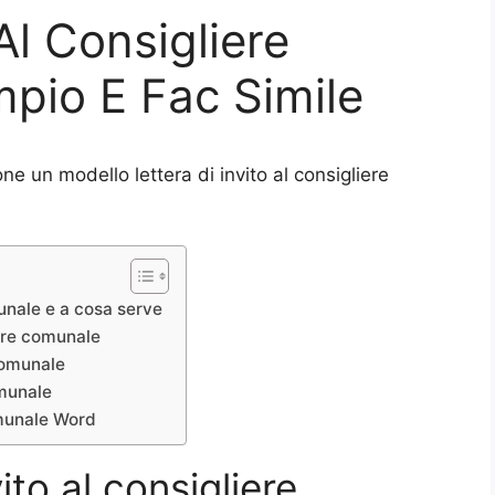
 Al Consigliere
pio E Fac Simile
e un modello lettera di invito al consigliere
munale e a cosa serve
iere comunale
 comunale
omunale
omunale Word
vito al consigliere