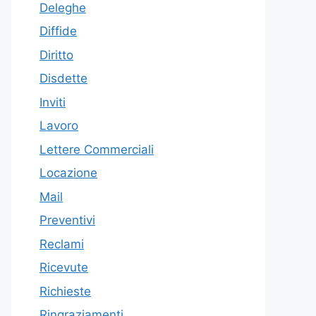
Deleghe
Diffide
Diritto
Disdette
Inviti
Lavoro
Lettere Commerciali
Locazione
Mail
Preventivi
Reclami
Ricevute
Richieste
Ringraziamenti