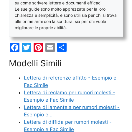
su come scrivere lettere e documenti efficaci.
Le sue guide sono molto apprezzate per la loro
chiarezza e semplicità, e sono utili sia per chi si trova
alle prime armi con la scrittura, sia per chi vuole
migliorare le proprie abilità.
F
T
Pi
E
C
a
w
nt
m
o
Modelli Simili
c
itt
er
ai
n
e
er
e
l
di
Lettera di referenze affitto - Esempio e
b
st
vi
Fac Simile
o
di
Lettera di reclamo per rumori molesti -
Esempio e Fac Simile
o
Lettera di lamentela per rumori molesti -
k
Esempio e…
Lettera di diffida per rumori molesti -
Esempio e Fac Simile