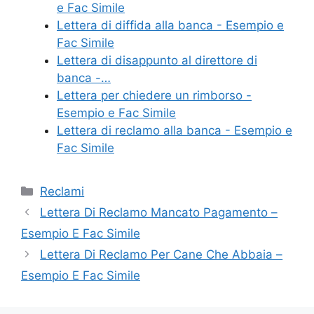
b
st
vi
e Fac Simile
o
di
Lettera di diffida alla banca - Esempio e
Fac Simile
o
Lettera di disappunto al direttore di
k
banca -…
Lettera per chiedere un rimborso -
Esempio e Fac Simile
Lettera di reclamo alla banca - Esempio e
Fac Simile
Categorie
Reclami
Lettera Di Reclamo Mancato Pagamento –
Esempio E Fac Simile
Lettera Di Reclamo Per Cane Che Abbaia –
Esempio E Fac Simile