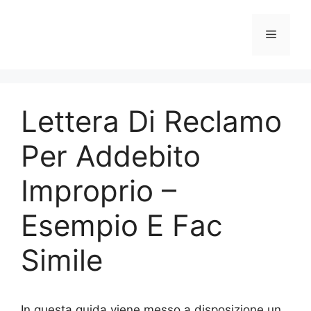
Vai
al
Menu
contenuto
Lettera Di Reclamo
Per Addebito
Improprio –
Esempio E Fac
Simile
In questa guida viene messo a disposizione un