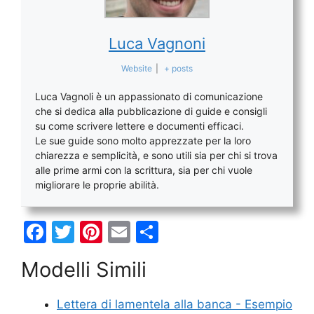
Luca Vagnoni
Website
|
+ posts
Luca Vagnoli è un appassionato di comunicazione
che si dedica alla pubblicazione di guide e consigli
su come scrivere lettere e documenti efficaci.
Le sue guide sono molto apprezzate per la loro
chiarezza e semplicità, e sono utili sia per chi si trova
alle prime armi con la scrittura, sia per chi vuole
migliorare le proprie abilità.
F
T
Pi
E
C
a
w
nt
m
o
Modelli Simili
c
itt
er
ai
n
e
er
e
l
di
Lettera di lamentela alla banca - Esempio