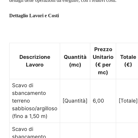
dettagli delle operazioni da eseguire, con i relativi costi.
Dettaglio Lavori e Costi
Prezzo
Descrizione
Quantità
Unitario
Totale
Lavoro
(mc)
(€ per
(€)
mc)
Scavo di
sbancamento
terreno
[Quantità]
6,00
[Totale]
sabbioso/argilloso
(fino a 1,50 m)
Scavo di
sbancamento