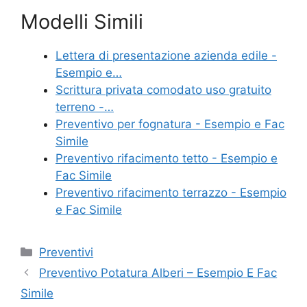
a
w
nt
m
o
Modelli Simili
c
itt
er
ai
n
e
er
e
l
di
Lettera di presentazione azienda edile -
b
st
vi
Esempio e…
o
di
Scrittura privata comodato uso gratuito
terreno -…
o
Preventivo per fognatura - Esempio e Fac
k
Simile
Preventivo rifacimento tetto - Esempio e
Fac Simile
Preventivo rifacimento terrazzo - Esempio
e Fac Simile
Categorie
Preventivi
Preventivo Potatura Alberi – Esempio E Fac
Simile