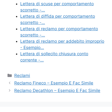
e
er
e
l
di
Lettera di scuse per comportamento
b
st
vi
scorretto -…
o
di
Lettera di diffida per comportamento
scorretto -…
o
Lettera di reclamo per comportamento
k
scorretto -…
Lettera di reclamo per addebito improprio
- Esempio…
Lettera di sollecito chiusura conto
corrente -…
Categorie
Reclami
Reclamo Fineco – Esempio E Fac Simile
Reclamo Decathlon – Esempio E Fac Simile