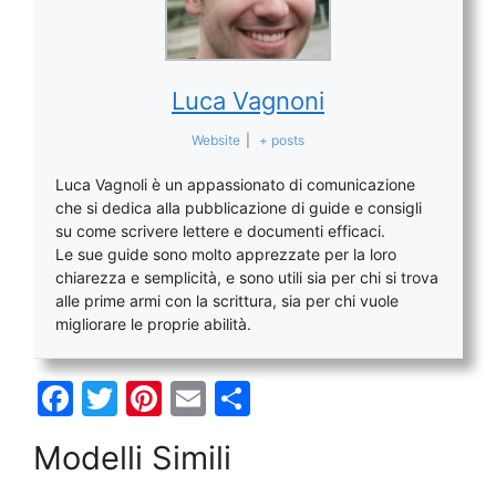
Luca Vagnoni
Website
|
+ posts
Luca Vagnoli è un appassionato di comunicazione
che si dedica alla pubblicazione di guide e consigli
su come scrivere lettere e documenti efficaci.
Le sue guide sono molto apprezzate per la loro
chiarezza e semplicità, e sono utili sia per chi si trova
alle prime armi con la scrittura, sia per chi vuole
migliorare le proprie abilità.
F
T
Pi
E
C
a
w
nt
m
o
Modelli Simili
c
itt
er
ai
n