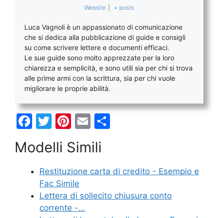
Website
|
+ posts
Luca Vagnoli è un appassionato di comunicazione
che si dedica alla pubblicazione di guide e consigli
su come scrivere lettere e documenti efficaci.
Le sue guide sono molto apprezzate per la loro
chiarezza e semplicità, e sono utili sia per chi si trova
alle prime armi con la scrittura, sia per chi vuole
migliorare le proprie abilità.
F
T
Pi
E
C
a
w
nt
m
o
Modelli Simili
c
itt
er
ai
n
e
er
e
l
di
Restituzione carta di credito​ - Esempio e
b
st
vi
Fac Simile
o
di
Lettera di sollecito chiusura conto
corrente -…
o