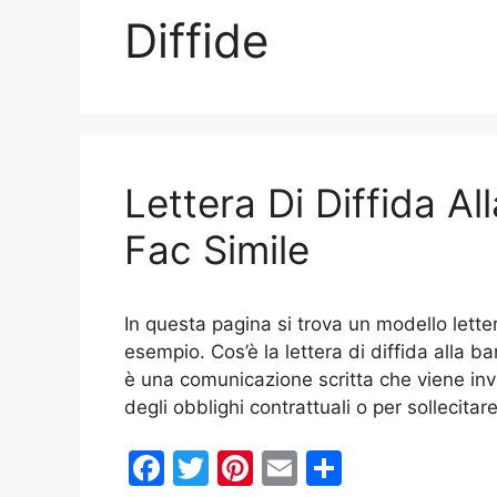
Diffide
Lettera Di Diffida A
Fac Simile
In questa pagina si trova un modello lette
esempio. Cos’è la lettera di diffida alla b
è una comunicazione scritta che viene invia
degli obblighi contrattuali o per sollecitar
F
T
Pi
E
C