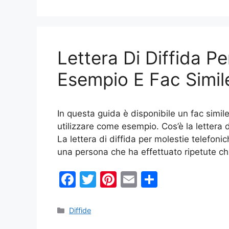
e
er
e
l
di
b
st
vi
o
di
Lettera Di Diffida P
o
k
Esempio E Fac Simil
In questa guida è disponibile un fac simile
utilizzare come esempio. Cos’è la lettera 
La lettera di diffida per molestie telefon
una persona che ha effettuato ripetute c
F
T
Pi
E
C
a
w
nt
m
o
c
itt
er
ai
n
Categorie
Diffide
e
er
e
l
di