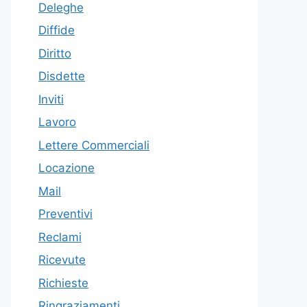
Deleghe
Diffide
Diritto
Disdette
Inviti
Lavoro
Lettere Commerciali
Locazione
Mail
Preventivi
Reclami
Ricevute
Richieste
Ringraziamenti