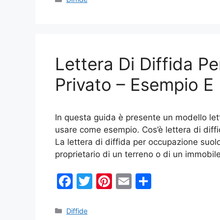
c
itt
er
ai
n
e
er
e
l
di
b
st
vi
o
di
Lettera Di Diffida 
o
k
Privato – Esempio E 
In questa guida è presente un modello let
usare come esempio. Cos’è lettera di diff
La lettera di diffida per occupazione suol
proprietario di un terreno o di un immobi
F
T
Pi
E
C
a
w
nt
m
o
c
itt
er
ai
n
Categorie
Diffide