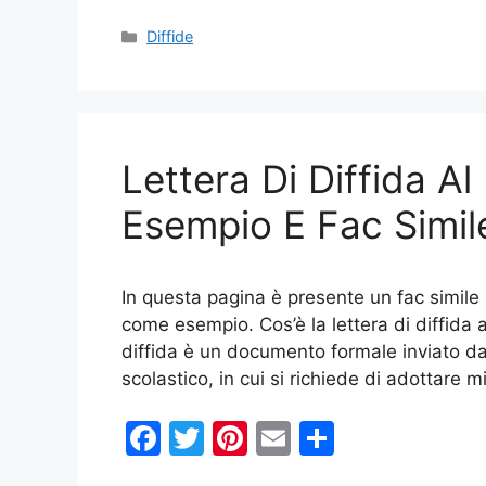
a
w
nt
m
o
c
itt
er
ai
n
Categorie
Diffide
e
er
e
l
di
b
st
vi
o
di
Lettera Di Diffida Al
o
k
Esempio E Fac Simil
In questa pagina è presente un fac simile l
come esempio. Cos’è la lettera di diffida a
diffida è un documento formale inviato dal
scolastico, in cui si richiede di adottare 
F
T
Pi
E
C
a
w
nt
m
o