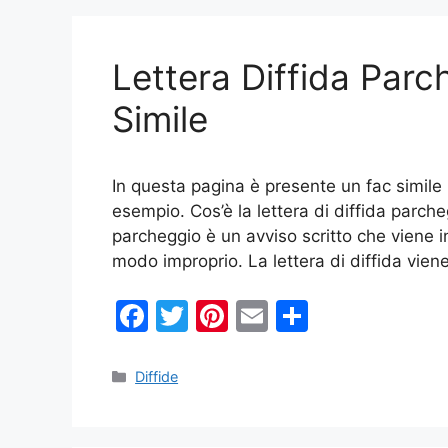
b
st
vi
o
di
Lettera Diffida Par
o
k
Simile
In questa pagina è presente un fac simile 
esempio. Cos’è la lettera di diffida parcheg
parcheggio è un avviso scritto che viene 
modo improprio. La lettera di diffida vi
F
T
Pi
E
C
a
w
nt
m
o
c
itt
er
ai
n
Categorie
Diffide
e
er
e
l
di
b
st
vi