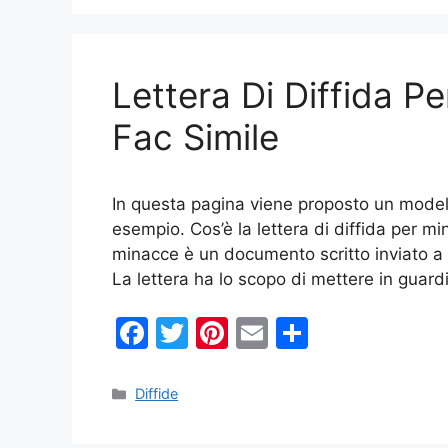
b
st
vi
o
di
Lettera Di Diffida P
o
k
Fac Simile
In questa pagina viene proposto un modell
esempio. Cos’è la lettera di diffida per mi
minacce è un documento scritto inviato a 
La lettera ha lo scopo di mettere in guar
F
T
Pi
E
C
a
w
nt
m
o
c
itt
er
ai
n
Categorie
Diffide
e
er
e
l
di