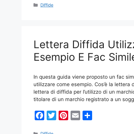
c
itt
er
ai
n
Categorie
Diffide
e
er
e
l
di
b
st
vi
o
di
Lettera Diffida Utili
o
k
Esempio E Fac Simil
In questa guida viene proposto un fac simil
utilizzare come esempio. Cos’è la lettera d
lettera di diffida per l’utilizzo di un marc
titolare di un marchio registrato a un sog
F
T
Pi
E
C
a
w
nt
m
o
Categorie
Diffide