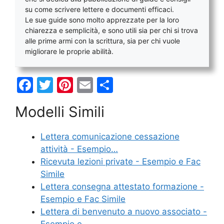
su come scrivere lettere e documenti efficaci.
Le sue guide sono molto apprezzate per la loro
chiarezza e semplicità, e sono utili sia per chi si trova
alle prime armi con la scrittura, sia per chi vuole
migliorare le proprie abilità.
F
T
Pi
E
C
a
w
nt
m
o
Modelli Simili
c
itt
er
ai
n
e
er
e
l
di
Lettera comunicazione cessazione
b
st
vi
attività - Esempio…
o
di
Ricevuta lezioni private - Esempio e Fac
Simile
o
Lettera consegna attestato formazione -
k
Esempio e Fac Simile
Lettera di benvenuto a nuovo associato -
Esempio e…