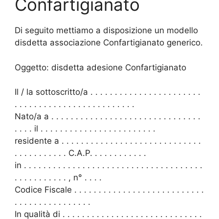
Confartigianato
Di seguito mettiamo a disposizione un modello
disdetta associazione Confartigianato generico.
Oggetto: disdetta adesione Confartigianato
Il / la sottoscritto/a . . . . . . . . . . . . . . . . . . . . . . .
. . . . . . . . . . . . . . . . . . . . . . . . .
Nato/a a . . . . . . . . . . . . . . . . . . . . . . . . . . . . . . .
. . . . il . . . . . . . . . . . . . . . . . . . . . . . .
residente a . . . . . . . . . . . . . . . . . . . . . . . . . . . . .
. . . . . . . . . . . C.A.P. . . . . . . . . . . .
in . . . . . . . . . . . . . . . . . . . . . . . . . . . . . . . . . . . . .
. . . . . . . . . . . , n° . . . .
Codice Fiscale . . . . . . . . . . . . . . . . . . . . . . . . . . .
. . . . . . . . . . . . . . . .
In qualità di . . . . . . . . . . . . . . . . . . . . . . . . . . . . .