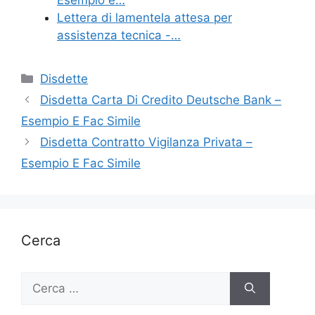
Lettera di lamentela attesa per
assistenza tecnica -…
Categorie
Disdette
Disdetta Carta Di Credito Deutsche Bank –
Esempio E Fac Simile
Disdetta Contratto Vigilanza Privata –
Esempio E Fac Simile
Cerca
Ricerca
per: