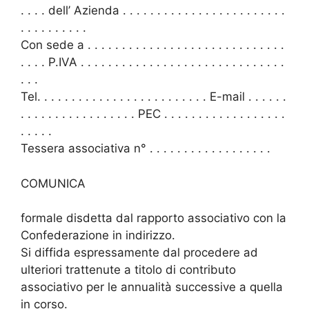
. . . . dell’ Azienda . . . . . . . . . . . . . . . . . . . . . . . .
. . . . . . . . . .
Con sede a . . . . . . . . . . . . . . . . . . . . . . . . . . . . .
. . . . P.IVA . . . . . . . . . . . . . . . . . . . . . . . . . . . . . .
. . .
Tel. . . . . . . . . . . . . . . . . . . . . . . . . E-mail . . . . . .
. . . . . . . . . . . . . . . . . PEC . . . . . . . . . . . . . . . . . .
. . . . .
Tessera associativa n° . . . . . . . . . . . . . . . . . .
COMUNICA
formale disdetta dal rapporto associativo con la
Confederazione in indirizzo.
Si diffida espressamente dal procedere ad
ulteriori trattenute a titolo di contributo
associativo per le annualità successive a quella
in corso.