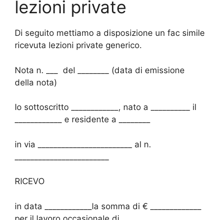
lezioni private
Di seguito mettiamo a disposizione un fac simile
ricevuta lezioni private generico.
Nota n. ___ del ________ (data di emissione
della nota)
Io sottoscritto ____________, nato a __________ il
____________ e residente a ________
in via ________________________ al n.
________________________
RICEVO
in data ____________la somma di € _____________
per il lavoro occasionale di _______________