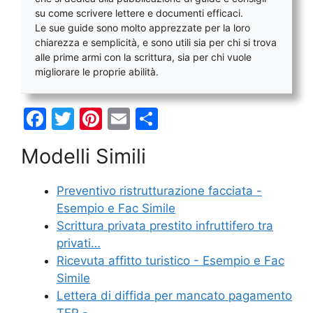
su come scrivere lettere e documenti efficaci.
Le sue guide sono molto apprezzate per la loro
chiarezza e semplicità, e sono utili sia per chi si trova
alle prime armi con la scrittura, sia per chi vuole
migliorare le proprie abilità.
F
T
Pi
E
C
a
w
nt
m
o
Modelli Simili
c
itt
er
ai
n
e
er
e
l
di
Preventivo ristrutturazione facciata -
b
st
vi
Esempio e Fac Simile
o
di
Scrittura privata prestito infruttifero tra
privati…
o
Ricevuta affitto turistico - Esempio e Fac
k
Simile
Lettera di diffida per mancato pagamento
TFR -…