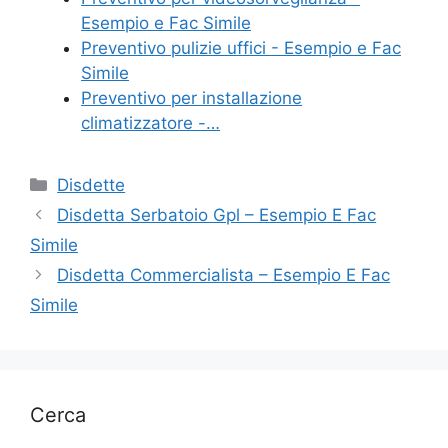
k
Esempio e Fac Simile
Preventivo pulizie uffici - Esempio e Fac
Simile
Preventivo per installazione
climatizzatore -…
Categorie
Disdette
Disdetta Serbatoio Gpl – Esempio E Fac
Simile
Disdetta Commercialista – Esempio E Fac
Simile
Cerca