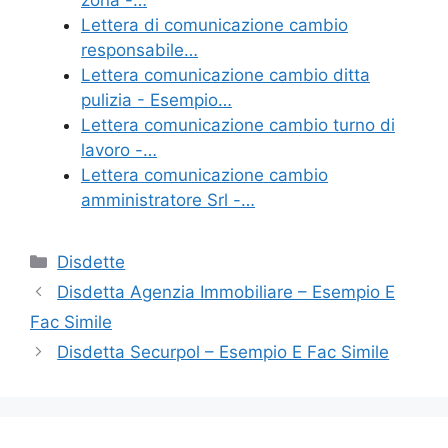
zona -…
o
di
Lettera di comunicazione cambio
responsabile…
o
Lettera comunicazione cambio ditta
k
pulizia - Esempio…
Lettera comunicazione cambio turno di
lavoro -…
Lettera comunicazione cambio
amministratore Srl -…
Categorie
Disdette
Disdetta Agenzia Immobiliare – Esempio E
Fac Simile
Disdetta Securpol – Esempio E Fac Simile