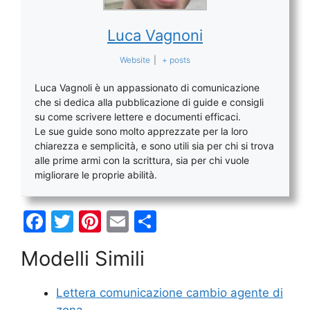
Luca Vagnoni
Website
|
+ posts
Luca Vagnoli è un appassionato di comunicazione
che si dedica alla pubblicazione di guide e consigli
su come scrivere lettere e documenti efficaci.
Le sue guide sono molto apprezzate per la loro
chiarezza e semplicità, e sono utili sia per chi si trova
alle prime armi con la scrittura, sia per chi vuole
migliorare le proprie abilità.
F
T
Pi
E
C
a
w
nt
m
o
Modelli Simili
c
itt
er
ai
n
e
er
e
l
di
Lettera comunicazione cambio agente di
b
st
vi