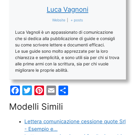
Luca Vagnoni
Website
|
+ posts
Luca Vagnoli è un appassionato di comunicazione
che si dedica alla pubblicazione di guide e consigli
su come scrivere lettere e documenti efficaci.
Le sue guide sono molto apprezzate per la loro
chiarezza e semplicità, e sono utili sia per chi si trova
alle prime armi con la scrittura, sia per chi vuole
migliorare le proprie abilità.
F
T
Pi
E
C
a
w
nt
m
o
Modelli Simili
c
itt
er
ai
n
e
er
e
l
di
Lettera comunicazione cessione quote Srl
b
st
vi
- Esempio e…