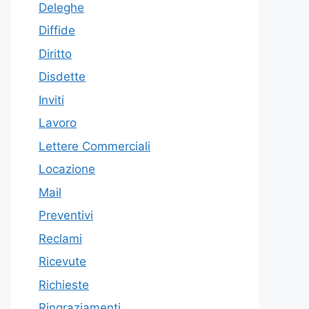
Deleghe
Diffide
Diritto
Disdette
Inviti
Lavoro
Lettere Commerciali
Locazione
Mail
Preventivi
Reclami
Ricevute
Richieste
Ringraziamenti