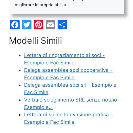
migliorare le proprie abilità.
F
T
Pi
E
C
a
w
nt
m
o
Modelli Simili
c
itt
er
ai
n
e
er
e
l
di
Lettera di ringraziamento ai soci -
b
st
vi
Esempio e Fac Simile
o
di
Delega assemblea soci cooperativa -
Esempio e Fac Simile
o
Delega assemblea soci srl - Esempio e
k
Fac Simile
Verbale scioglimento SRL senza notaio​ -
Esempio e…
Lettera di sollecito evasione pratica -
Esempio e Fac Simile