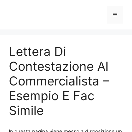
Vai
al
Menu
contenuto
Lettera Di
Contestazione Al
Commercialista –
Esempio E Fac
Simile
In questa pagina viene messo a disposizione un