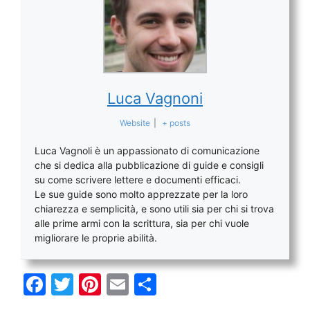
Luca Vagnoni
Website
|
+ posts
Luca Vagnoli è un appassionato di comunicazione
che si dedica alla pubblicazione di guide e consigli
su come scrivere lettere e documenti efficaci.
Le sue guide sono molto apprezzate per la loro
chiarezza e semplicità, e sono utili sia per chi si trova
alle prime armi con la scrittura, sia per chi vuole
migliorare le proprie abilità.
F
T
Pi
E
C
a
w
nt
m
o