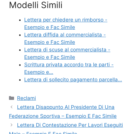
Modelli Simili
c
itt
er
ai
n
e
er
e
l
di
Lettera per chiedere un rimborso -
b
st
vi
Esempio e Fac Simile
o
di
Lettera diffida al commercialista -
Esempio e Fac Simile
o
Lettera di scuse al commercialista -
k
Esempio e Fac Simile
Scrittura privata accordo tra le parti -
Esempio e…
Lettera di sollecito pagamento parcella…
Categorie
Reclami
Lettera Disappunto Al Presidente Di Una
Federazione Sportiva – Esempio E Fac Simile
Lettera Di Contestazione Per Lavori Eseguiti