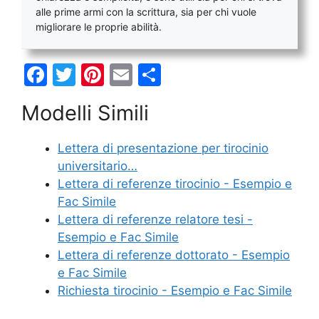
alle prime armi con la scrittura, sia per chi vuole
migliorare le proprie abilità.
F
T
Pi
E
C
a
w
nt
m
o
Modelli Simili
c
itt
er
ai
n
e
er
e
l
di
Lettera di presentazione per tirocinio
b
st
vi
universitario…
o
di
Lettera di referenze tirocinio - Esempio e
Fac Simile
o
Lettera di referenze relatore tesi -
k
Esempio e Fac Simile
Lettera di referenze dottorato - Esempio
e Fac Simile
Richiesta tirocinio - Esempio e Fac Simile