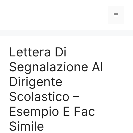
Vai
al
Menu
contenuto
Lettera Di
Segnalazione Al
Dirigente
Scolastico –
Esempio E Fac
Simile