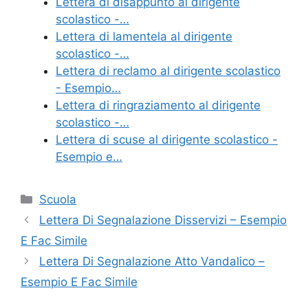
Lettera di disappunto al dirigente
b
st
vi
scolastico -…
o
di
Lettera di lamentela al dirigente
scolastico -…
o
Lettera di reclamo al dirigente scolastico
k
- Esempio…
Lettera di ringraziamento al dirigente
scolastico -…
Lettera di scuse al dirigente scolastico -
Esempio e…
Categorie
Scuola
Lettera Di Segnalazione Disservizi – Esempio
E Fac Simile
Lettera Di Segnalazione Atto Vandalico –
Esempio E Fac Simile