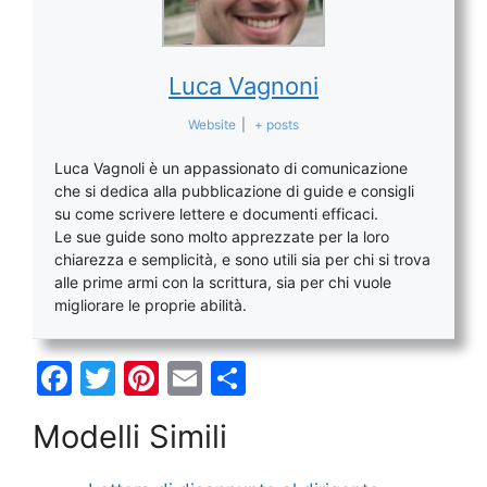
Luca Vagnoni
Website
|
+ posts
Luca Vagnoli è un appassionato di comunicazione
che si dedica alla pubblicazione di guide e consigli
su come scrivere lettere e documenti efficaci.
Le sue guide sono molto apprezzate per la loro
chiarezza e semplicità, e sono utili sia per chi si trova
alle prime armi con la scrittura, sia per chi vuole
migliorare le proprie abilità.
F
T
Pi
E
C
a
w
nt
m
o
Modelli Simili
c
itt
er
ai
n
e
er
e
l
di