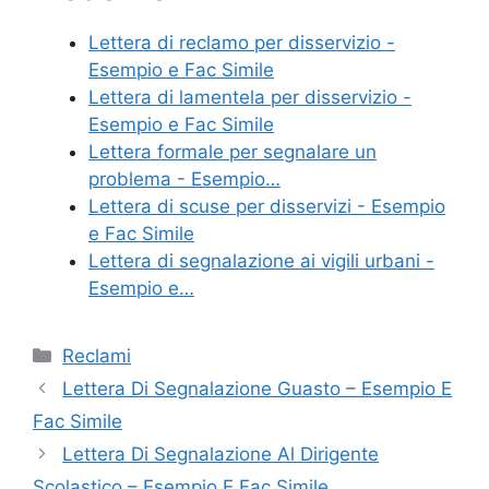
e
er
e
l
di
Lettera di reclamo per disservizio -
b
st
vi
Esempio e Fac Simile
o
di
Lettera di lamentela per disservizio -
Esempio e Fac Simile
o
Lettera formale per segnalare un
k
problema - Esempio…
Lettera di scuse per disservizi - Esempio
e Fac Simile
Lettera di segnalazione ai vigili urbani -
Esempio e…
Categorie
Reclami
Lettera Di Segnalazione Guasto – Esempio E
Fac Simile
Lettera Di Segnalazione Al Dirigente
Scolastico – Esempio E Fac Simile