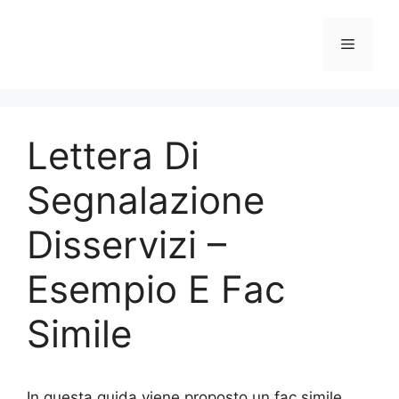
Vai
al
Menu
contenuto
Lettera Di
Segnalazione
Disservizi –
Esempio E Fac
Simile
In questa guida viene proposto un fac simile