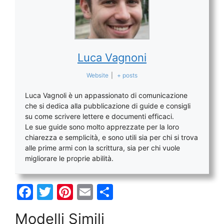
Luca Vagnoni
Website
|
+ posts
Luca Vagnoli è un appassionato di comunicazione
che si dedica alla pubblicazione di guide e consigli
su come scrivere lettere e documenti efficaci.
Le sue guide sono molto apprezzate per la loro
chiarezza e semplicità, e sono utili sia per chi si trova
alle prime armi con la scrittura, sia per chi vuole
migliorare le proprie abilità.
F
T
Pi
E
C
a
w
nt
m
o
Modelli Simili
c
itt
er
ai
n