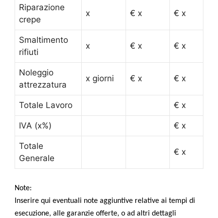
Riparazione
x
€ x
€ x
crepe
Smaltimento
x
€ x
€ x
rifiuti
Noleggio
x giorni
€ x
€ x
attrezzatura
Totale Lavoro
€ x
IVA (x%)
€ x
Totale
€ x
Generale
Note:
Inserire qui eventuali note aggiuntive relative ai tempi di
esecuzione, alle garanzie offerte, o ad altri dettagli