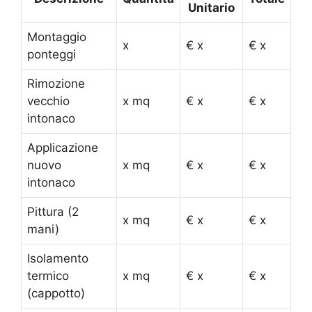
Unitario
Montaggio
x
€ x
€ x
ponteggi
Rimozione
vecchio
x mq
€ x
€ x
intonaco
Applicazione
nuovo
x mq
€ x
€ x
intonaco
Pittura (2
x mq
€ x
€ x
mani)
Isolamento
termico
x mq
€ x
€ x
(cappotto)