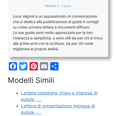
Website
|
+ posts
Luca Vagnoli è un appassionato di comunicazione
che si dedica alla pubblicazione di guide e consigli
su come scrivere lettere e documenti efficaci.
Le sue guide sono molto apprezzate per la loro
chiarezza e semplicità, e sono utili sia per chi si trova
alle prime armi con la scrittura, sia per chi vuole
migliorare le proprie abilità.
F
T
Pi
E
C
a
w
nt
m
o
Modelli Simili
c
itt
er
ai
n
e
er
e
l
di
Lettera consegna chiavi a impresa di
b
st
vi
pulizie -…
o
di
Lettera di presentazione impresa di
pulizie -…
o