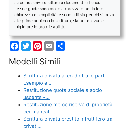
su come scrivere lettere e documenti efficaci.
Le sue guide sono molto apprezzate per la loro
chiarezza e semplicità, e sono utili sia per chi si trova
alle prime armi con la scrittura, sia per chi vuole
migliorare le proprie abilità.
F
T
Pi
E
C
a
w
nt
m
o
Modelli Simili
c
itt
er
ai
n
e
er
e
l
di
Scrittura privata accordo tra le parti -
b
st
vi
Esempio e…
o
di
Restituzione quota sociale a socio
uscente​ -…
o
Restituzione merce riserva di proprietà
k
per mancato…
Scrittura privata prestito infruttifero tra
privati…