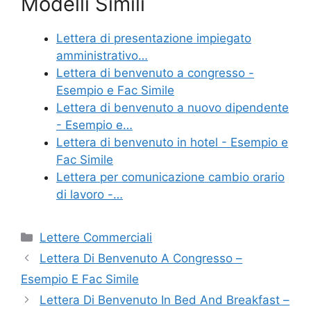
Modelli Simili
c
itt
er
ai
n
e
er
e
l
di
Lettera di presentazione impiegato
b
st
vi
amministrativo…
o
di
Lettera di benvenuto a congresso -
Esempio e Fac Simile
o
Lettera di benvenuto a nuovo dipendente
k
- Esempio e…
Lettera di benvenuto in hotel - Esempio e
Fac Simile
Lettera per comunicazione cambio orario
di lavoro -…
Categorie
Lettere Commerciali
Lettera Di Benvenuto A Congresso –
Esempio E Fac Simile
Lettera Di Benvenuto In Bed And Breakfast –