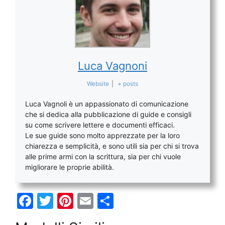
Luca Vagnoni
Website
|
+ posts
Luca Vagnoli è un appassionato di comunicazione
che si dedica alla pubblicazione di guide e consigli
su come scrivere lettere e documenti efficaci.
Le sue guide sono molto apprezzate per la loro
chiarezza e semplicità, e sono utili sia per chi si trova
alle prime armi con la scrittura, sia per chi vuole
migliorare le proprie abilità.
F
T
Pi
E
C
a
w
nt
m
o