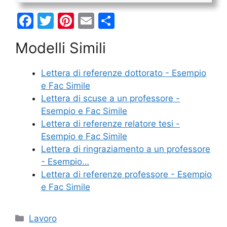
F
T
Pi
E
C
a
w
nt
m
o
Modelli Simili
c
itt
er
ai
n
e
er
e
l
di
Lettera di referenze dottorato - Esempio
b
st
vi
e Fac Simile
o
di
Lettera di scuse a un professore -
Esempio e Fac Simile
o
Lettera di referenze relatore tesi -
k
Esempio e Fac Simile
Lettera di ringraziamento a un professore
- Esempio…
Lettera di referenze professore - Esempio
e Fac Simile
Categorie
Lavoro