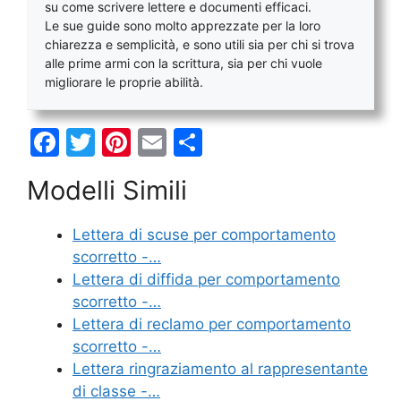
su come scrivere lettere e documenti efficaci.
Le sue guide sono molto apprezzate per la loro
chiarezza e semplicità, e sono utili sia per chi si trova
alle prime armi con la scrittura, sia per chi vuole
migliorare le proprie abilità.
F
T
Pi
E
C
a
w
nt
m
o
Modelli Simili
c
itt
er
ai
n
e
er
e
l
di
Lettera di scuse per comportamento
b
st
vi
scorretto -…
o
di
Lettera di diffida per comportamento
scorretto -…
o
Lettera di reclamo per comportamento
k
scorretto -…
Lettera ringraziamento al rappresentante
di classe -…