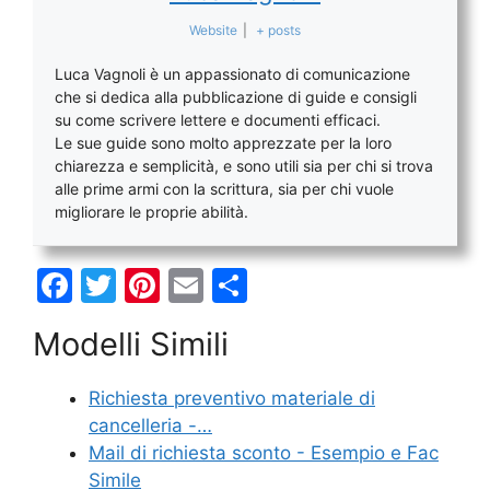
Website
|
+ posts
Luca Vagnoli è un appassionato di comunicazione
che si dedica alla pubblicazione di guide e consigli
su come scrivere lettere e documenti efficaci.
Le sue guide sono molto apprezzate per la loro
chiarezza e semplicità, e sono utili sia per chi si trova
alle prime armi con la scrittura, sia per chi vuole
migliorare le proprie abilità.
F
T
Pi
E
C
a
w
nt
m
o
Modelli Simili
c
itt
er
ai
n
e
er
e
l
di
Richiesta preventivo materiale di
b
st
vi
cancelleria -…
o
di
Mail di richiesta sconto - Esempio e Fac
Simile