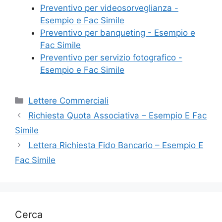
o
Preventivo per videosorveglianza -
k
Esempio e Fac Simile
Preventivo per banqueting - Esempio e
Fac Simile
Preventivo per servizio fotografico -
Esempio e Fac Simile
Categorie
Lettere Commerciali
Richiesta Quota Associativa – Esempio E Fac
Simile
Lettera Richiesta Fido Bancario – Esempio E
Fac Simile
Cerca