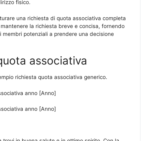
irizzo fisico.
turare una richiesta di quota associativa completa
i mantenere la richiesta breve e concisa, fornendo
e i membri potenziali a prendere una decisione
 quota associativa
mpio richiesta quota associativa generico.
ssociativa anno [Anno]
ssociativa anno [Anno]
rovi in buona salute e in ottimo spirito. Con la