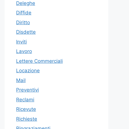
Deleghe
Diffide
Diritto
Disdette
Inviti
Lavoro
Lettere Commerciali
Locazione
Mail
Preventivi
Reclami
Ricevute
Richieste
Ringraziamenti