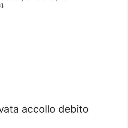
].
ivata accollo debito