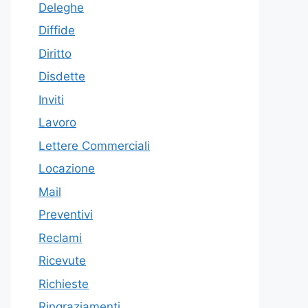
Deleghe
Diffide
Diritto
Disdette
Inviti
Lavoro
Lettere Commerciali
Locazione
Mail
Preventivi
Reclami
Ricevute
Richieste
Ringraziamenti