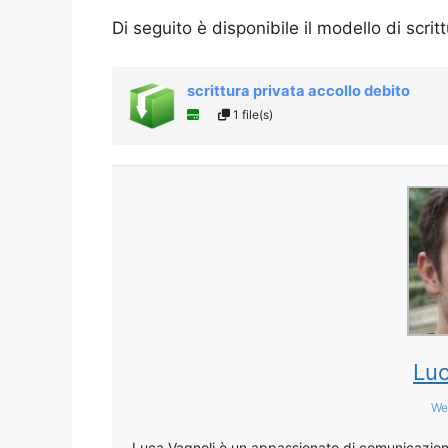
Di seguito è disponibile il modello di scri
scrittura privata accollo debito
1 file(s)
Luc
We
Luca Vagnoli è un appassionato di comunicazione