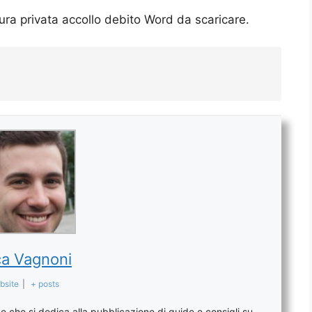
ttura privata accollo debito Word da scaricare.
a Vagnoni
bsite
|
+ posts
 che si dedica alla pubblicazione di guide e consigli su