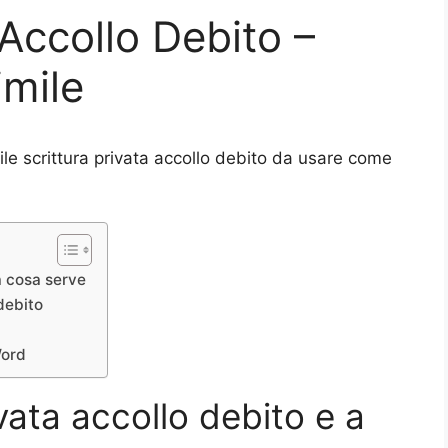
 Accollo Debito –
mile
le scrittura privata accollo debito da usare come
 a cosa serve
debito
Word
ivata accollo debito e a