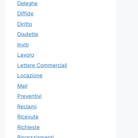
Deleghe
Diffide
Diritto
Disdette
Inviti
Lavoro
Lettere Commerciali
Locazione
Mail
Preventivi
Reclami
Ricevute
Richieste
Ringraziamenti