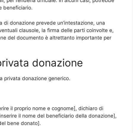
li, per renderla ufficiale. In alcuni casi, potrebbe
e beneficiario.
ivata di donazione prevede un’intestazione, una
ntuali clausole, la firma delle parti coinvolte e,
one del documento è altrettanto importante per
 privata donazione
a privata donazione generico.
serire il proprio nome e cognome], dichiaro di
inserire il nome del beneficiario della donazione],
 del bene donato].