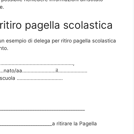
e.
itiro pagella scolastica
n esempio di delega per ritiro pagella scolastica
nto.
e……………………………………………………,
…………nato/aa……………………il…………………
ella scuola ……………………………
_____________________________________
_____________________a ritirare la Pagella