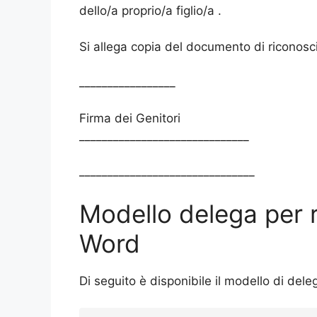
dello/a proprio/a figlio/a .
Si allega copia del documento di riconos
_________________
Firma dei Genitori
______________________________
_______________________________
Modello delega per r
Word
Di seguito è disponibile il modello di dele