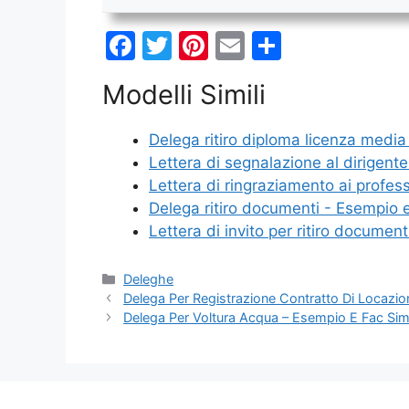
F
T
Pi
E
C
a
w
nt
m
o
Modelli Simili
c
itt
er
ai
n
e
er
e
l
di
Delega ritiro diploma licenza media
b
st
vi
Lettera di segnalazione al dirigent
o
di
Lettera di ringraziamento ai profes
Delega ritiro documenti - Esempio 
o
Lettera di invito per ritiro documen
k
Categorie
Deleghe
Delega Per Registrazione Contratto Di Locazio
Delega Per Voltura Acqua – Esempio E Fac Sim