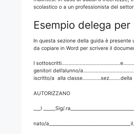
scolastico o a un professionista del settor
Esempio delega per r
In questa sezione della guida è presente u
da copiare in Word per scrivere il docume
I sottoscritti……………………………………
genitori dell’alunno/a………………………
iscritto/a alla classe………….sez……..d
AUTORIZZANO
___l _____Sig/.ra_________________________
nato/a__________________________________il_