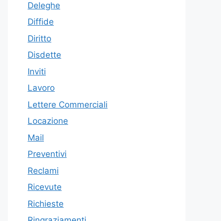
Deleghe
Diffide
Diritto
Disdette
Inviti
Lavoro
Lettere Commerciali
Locazione
Mail
Preventivi
Reclami
Ricevute
Richieste
Ringraziamenti