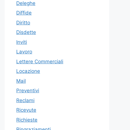
Deleghe
Diffide
Diritto
Disdette
Inviti
Lavoro
Lettere Commerciali
Locazione
Mail
Preventivi
Reclami
Ricevute
Richieste
Ringraziamenti