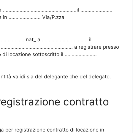
at… a ……………………………………………..il …………………..
in ………………….. Via/P.zza
…………………… nat_ a …………………………… il
……………………………………………… a registrare presso
o di locazione sottoscritto il …………………..
ntità validi sia del delegante che del delegato.
egistrazione contratto
ga per registrazione contratto di locazione in