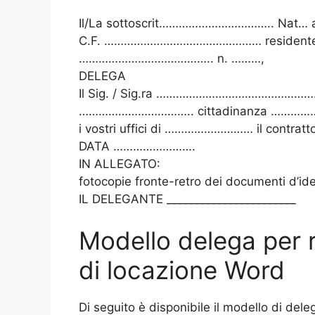
Il/La sottoscrit…………………………….. N
C.F. ………………………………………… residente 
………………………………….. n. ………,
DELEGA
Il Sig. / Sig.ra ……………………………………
…………………………….. cittadinanza …………
i vostri uffici di ……………………… il contratt
DATA …………………….
IN ALLEGATO:
fotocopie fronte-retro dei documenti d’ide
IL DELEGANTE _______________________
Modello delega per r
di locazione Word
Di seguito è disponibile il modello di dele