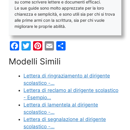
su come scrivere lettere e documenti efficaci.
Le sue guide sono molto apprezzate per la loro
chiarezza e semplicità, e sono utili sia per chi si trova
alle prime armi con la scrittura, sia per chi vuole
migliorare le proprie abilità.
F
T
Pi
E
C
a
w
nt
m
o
Modelli Simili
c
itt
er
ai
n
e
er
e
l
di
Lettera di ringraziamento al dirigente
b
st
vi
scolastico -…
o
di
Lettera di reclamo al dirigente scolastico
- Esempio…
o
Lettera di lamentela al dirigente
k
scolastico -…
Lettera di segnalazione al dirigente
scolastico -…