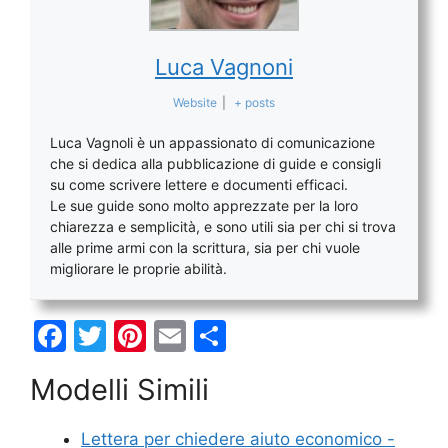
Luca Vagnoni
Website
|
+ posts
Luca Vagnoli è un appassionato di comunicazione
che si dedica alla pubblicazione di guide e consigli
su come scrivere lettere e documenti efficaci.
Le sue guide sono molto apprezzate per la loro
chiarezza e semplicità, e sono utili sia per chi si trova
alle prime armi con la scrittura, sia per chi vuole
migliorare le proprie abilità.
F
T
Pi
E
C
a
w
nt
m
o
Modelli Simili
c
itt
er
ai
n
e
er
e
l
di
Lettera per chiedere aiuto economico -