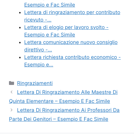
b
st
vi
Esempio e Fac Simile
o
di
Lettera di ringraziamento per contributo
ricevuto -…
o
Lettera di elogio per lavoro svolto -
k
Esempio e Fac Simile
Lettera comunicazione nuovo consiglio
direttivo -…
Lettera richiesta contributo economico -
Esempio e…
Categorie
Ringraziamenti
Lettera Di Ringraziamento Alle Maestre Di
Quinta Elementare – Esempio E Fac Simile
Lettera Di Ringraziamento Ai Professori Da
Parte Dei Genitori – Esempio E Fac Simile