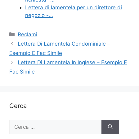
Lettera di lamentela per un direttore di
negozio -…
Categorie
Reclami
Lettera Di Lamentela Condominiale –
Esempio E Fac Simile
Lettera Di Lamentela In Inglese – Esempio E
Fac Simile
Cerca
Ricerca
per: