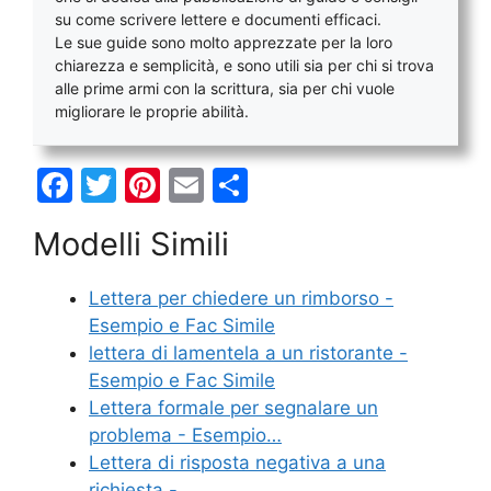
su come scrivere lettere e documenti efficaci.
Le sue guide sono molto apprezzate per la loro
chiarezza e semplicità, e sono utili sia per chi si trova
alle prime armi con la scrittura, sia per chi vuole
migliorare le proprie abilità.
F
T
Pi
E
C
a
w
nt
m
o
Modelli Simili
c
itt
er
ai
n
e
er
e
l
di
Lettera per chiedere un rimborso -
b
st
vi
Esempio e Fac Simile
o
di
lettera di lamentela a un ristorante -
Esempio e Fac Simile
o
Lettera formale per segnalare un
k
problema - Esempio…
Lettera di risposta negativa a una
richiesta -…