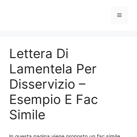
Vai
al
Menu
contenuto
Lettera Di
Lamentela Per
Disservizio –
Esempio E Fac
Simile
In questa pagina viene proposto un fac simile