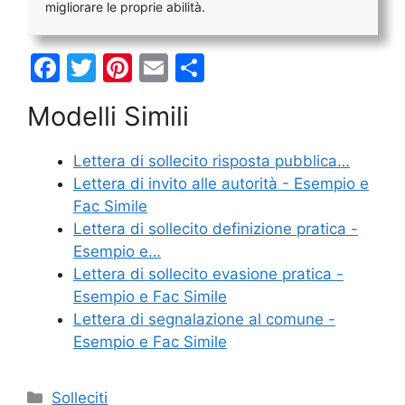
migliorare le proprie abilità.
F
T
Pi
E
C
a
w
nt
m
o
Modelli Simili
c
itt
er
ai
n
e
er
e
l
di
Lettera di sollecito risposta pubblica…
b
st
vi
Lettera di invito alle autorità - Esempio e
o
di
Fac Simile
Lettera di sollecito definizione pratica -
o
Esempio e…
k
Lettera di sollecito evasione pratica -
Esempio e Fac Simile
Lettera di segnalazione al comune -
Esempio e Fac Simile
Categorie
Solleciti